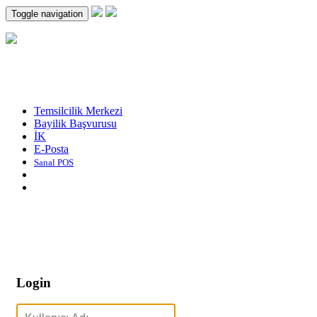
Toggle navigation
Temsilcilik Merkezi
Bayilik Başvurusu
İK
E-Posta
Sanal POS
Login